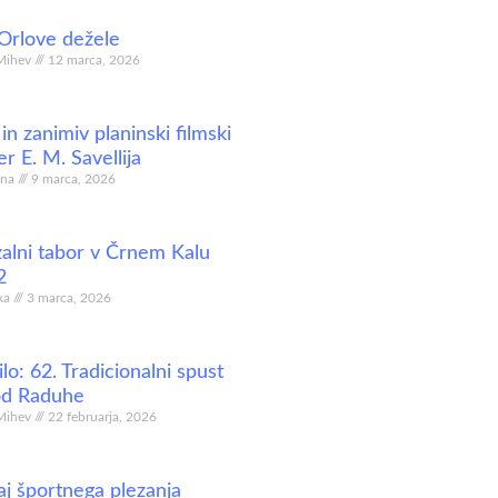
 Orlove dežele
Mihev
12 marca, 2026
in zanimiv planinski filmski
r E. M. Savellija
ina
9 marca, 2026
zalni tabor v Črnem Kalu
2
ka
3 marca, 2026
lo: 62. Tradicionalni spust
od Raduhe
Mihev
22 februarja, 2026
aj športnega plezanja