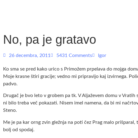
No, pa je gratavo
26 decembra, 2011
5431 Comments
Igor
Ko sma se pred kako urico s Primožem prpelava do mojga doma,
Moje krasne štiri gracije; vedno mi pripravijo kaj izvirnega. Pol
padvo.
Drugač je bvo leto v grobem pa tk. V Aljaževem domu v Vratih s
ni bilo treba več pokazati. Nisem imel namena, da bi mi načrtov
Steno.
Me je pa kar orng zvin gležnja na poti čez Prag malo prišparal,
bolj od spodaj.