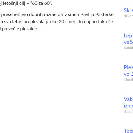
etošnji cilj – “60 za 60”.
Ski
 presenetljivo dobrih razmerah v smeri Pavlija Pasterke
davo
im sva letos preplezala preko 20 smeri. In naj bo tako še
 pa večje plezalce.
Lep 
veče
Katar
Ple
vol.
Moni
Vabi
izp
davo
Teč