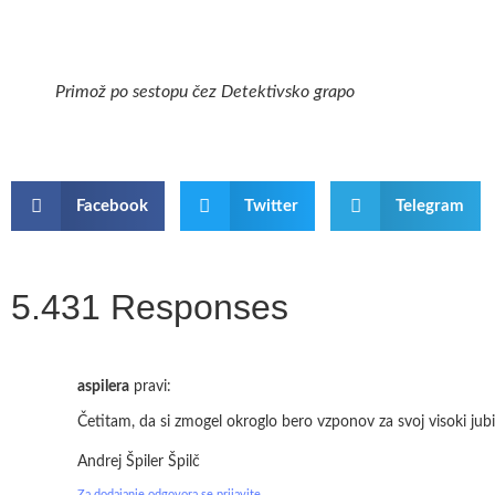
Primož po sestopu čez Detektivsko grapo
Facebook
Twitter
Telegram
5.431 Responses
aspilera
pravi:
Četitam, da si zmogel okroglo bero vzponov za svoj visoki jubi
Andrej Špiler Špilč
Za dodajanje odgovora se prijavite