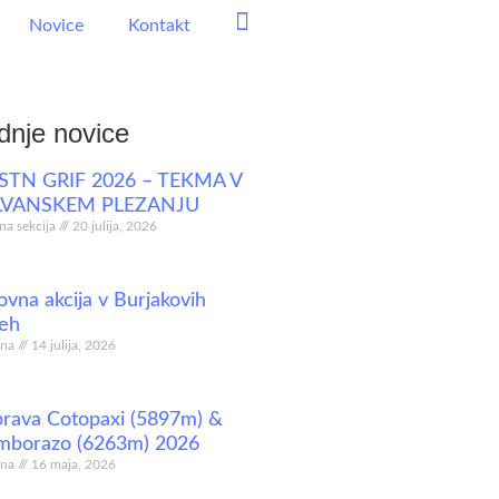
Novice
Kontakt
FB
dnje novice
TN GRIF 2026 – TEKMA V
LVANSKEM PLEZANJU
lna sekcija
20 julija, 2026
ovna akcija v Burjakovih
eh
ina
14 julija, 2026
rava Cotopaxi (5897m) &
mborazo (6263m) 2026
ina
16 maja, 2026