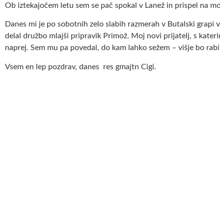
Ob iztekajočem letu sem se pač spokal v Lanež in prispel na moj l
Danes mi je po sobotnih zelo slabih razmerah v Butalski grapi v
delal družbo mlajši pripravik Primož. Moj novi prijatelj, s kater
naprej. Sem mu pa povedal, do kam lahko sežem – višje bo rabil
Vsem en lep pozdrav, danes res gmajtn Cigi.