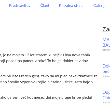
Predstavitev
Člani
Plezalna stena
Galerija
Za
MAS
BA
pleza
 je na mojem 12 let starem kupejčku bva nova tabla.
icaji pozor, pa pamet v roke! To bo gr, dokler nav dov
Del
peč
em bil letos reden gost, tako da mi planinske izkaznice že
Katar
ano število vzponov krojilo plezalne užitke, zato hajd v
Odp
 tako da sem več kot mesec dni moje drage hribe gledal
Chi
Katar