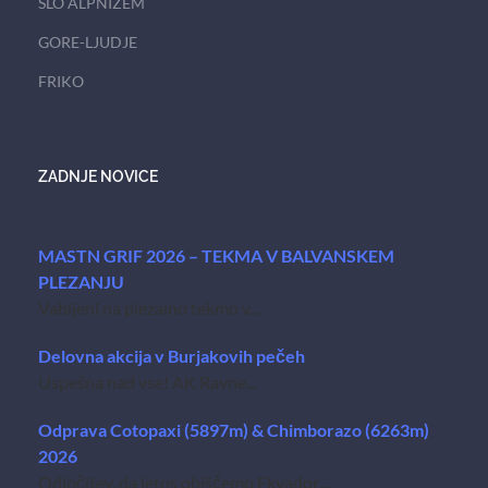
SLO ALPNIZEM
GORE-LJUDJE
FRIKO
ZADNJE NOVICE
MASTN GRIF 2026 – TEKMA V BALVANSKEM
PLEZANJU
Vabljeni na plezalno tekmo v...
Delovna akcija v Burjakovih pečeh
Uspešna nad vse! AK Ravne...
Odprava Cotopaxi (5897m) & Chimborazo (6263m)
2026
Odločitev, da letos obiščemo Ekvador,...