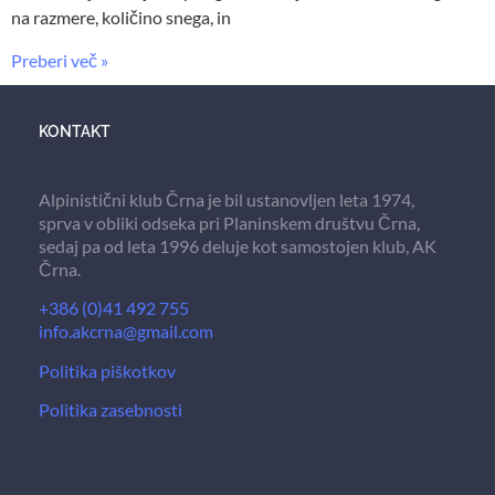
na razmere, količino snega, in
Preberi več »
KONTAKT
Alpinistični klub Črna je bil ustanovljen leta 1974,
sprva v obliki odseka pri Planinskem društvu Črna,
sedaj pa od leta 1996 deluje kot samostojen klub, AK
Črna.
+386 (0)41 492 755
info.akcrna@gmail.com
Politika piškotkov
Politika zasebnosti