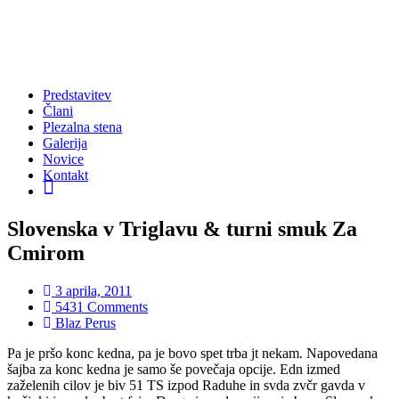
Predstavitev
Člani
Plezalna stena
Galerija
Novice
Kontakt
FB
Slovenska v Triglavu & turni smuk Za
Cmirom
3 aprila, 2011
5431 Comments
Blaz Perus
Pa je pršo konc kedna, pa je bovo spet trba jt nekam. Napovedana
šajba za konc kedna je samo še povečaja opcije. Edn izmed
zaželenih cilov je biv 51 TS izpod Raduhe in svda zvčr gavda v