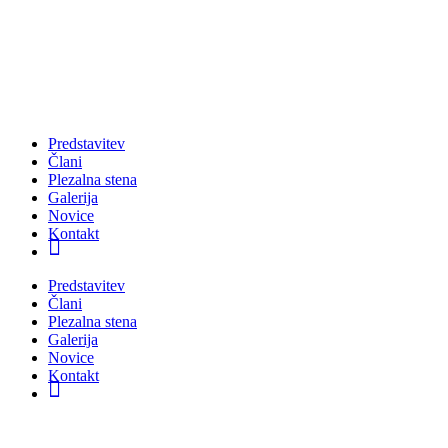
Skip
to
content
Predstavitev
Člani
Plezalna stena
Galerija
Novice
Kontakt
FB
Predstavitev
Člani
Plezalna stena
Galerija
Novice
Kontakt
FB