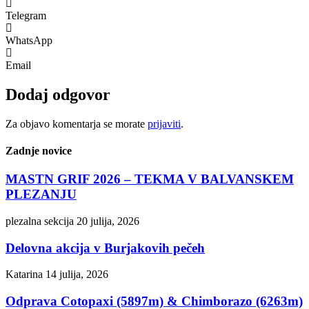
Telegram
WhatsApp
Email
Dodaj odgovor
Za objavo komentarja se morate
prijaviti
.
Zadnje novice
MASTN GRIF 2026 – TEKMA V BALVANSKEM
PLEZANJU
plezalna sekcija
20 julija, 2026
Delovna akcija v Burjakovih pečeh
Katarina
14 julija, 2026
Odprava Cotopaxi (5897m) & Chimborazo (6263m)