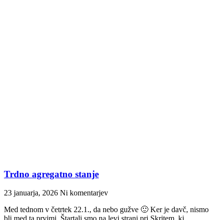
Trdno agregatno stanje
23 januarja, 2026
Ni komentarjev
Med tednom v četrtek 22.1., da nebo gužve 🙂 Ker je davč, nismo
bli med ta prvimi. Štartali smo na levi strani pri Skritem, ki