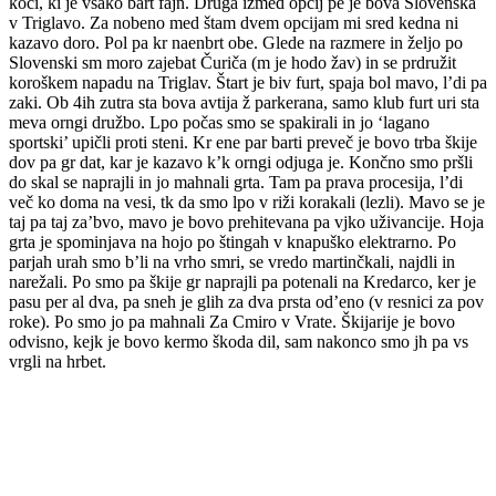
koči, ki je vsako bart fajn. Druga izmed opcij pe je bova Slovenska
v Triglavo. Za nobeno med štam dvem opcijam mi sred kedna ni
kazavo doro. Pol pa kr naenbrt obe. Glede na razmere in željo po
Slovenski sm moro zajebat Čuriča (m je hodo žav) in se prdružit
koroškem napadu na Triglav. Štart je biv furt, spaja bol mavo, l’di pa
zaki. Ob 4ih zutra sta bova avtija ž parkerana, samo klub furt uri sta
meva orngi družbo. Lpo počas smo se spakirali in jo ‘lagano
sportski’ upičli proti steni. Kr ene par barti preveč je bovo trba škije
dov pa gr dat, kar je kazavo k’k orngi odjuga je. Končno smo pršli
do skal se naprajli in jo mahnali grta. Tam pa prava procesija, l’di
več ko doma na vesi, tk da smo lpo v riži korakali (lezli). Mavo se je
taj pa taj za’bvo, mavo je bovo prehitevana pa vjko uživancije. Hoja
grta je spominjava na hojo po štingah v knapuško elektrarno. Po
parjah urah smo b’li na vrho smri, se vredo martinčkali, najdli in
narežali. Po smo pa škije gr naprajli pa potenali na Kredarco, ker je
pasu per al dva, pa sneh je glih za dva prsta od’eno (v resnici za pov
roke). Po smo jo pa mahnali Za Cmiro v Vrate. Škijarije je bovo
odvisno, kejk je bovo kermo škoda dil, sam nakonco smo jh pa vs
vrgli na hrbet.