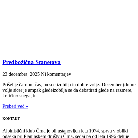
Predbožična Stanetova
23 decembra, 2025
Ni komentarjev
Prišel je čarobni čas, mesec izobilja in dobre volje- December (dobre
volje sicer je ampak gledeizobilja se da debatirati glede na razmere,
količino snega, in
Preberi več »
KONTAKT
Alpinistični klub Črna je bil ustanovljen leta 1974, sprva v obliki
odseka pri Planinskem društvu Črna, sedaj pa od leta 1996 deluje