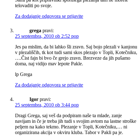
telovaditi po svoje.
Za dodajanje odgovora se prijavite
grega
pravi:
25 septembra, 2010 ob 2:52 pop
Jes pa mislim, da bi lahko šli zravn. Saj bojo plezali v kanjonu
v plezališčih, tk kot tudi sami skos plezajo v Topli, Kotečniku,
….Čist fajn bi bvo če grejo zravn. Brezveze da jih pušamo
doma, naj vidijo mav lepote Pakle.
lp Grega
Za dodajanje odgovora se prijavite
Igor
pravi:
25 septembra, 2010 ob 3:44 pop
Dragi Grega, saj veš da podpiram naše ta mlade, zanje
navijam in če je treba jih tudi s svojim avtom na lastne stroške
peljem na kako tekmo. Plezanje v Topli, Kotečniku,… ni
organizirana akcija v okviru kluba. Tabor v Pakli pa je.