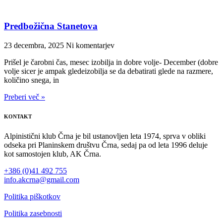
Predbožična Stanetova
23 decembra, 2025
Ni komentarjev
Prišel je čarobni čas, mesec izobilja in dobre volje- December (dobre
volje sicer je ampak gledeizobilja se da debatirati glede na razmere,
količino snega, in
Preberi več »
KONTAKT
Alpinistični klub Črna je bil ustanovljen leta 1974, sprva v obliki
odseka pri Planinskem društvu Črna, sedaj pa od leta 1996 deluje
kot samostojen klub, AK Črna.
+386 (0)41 492 755
info.akcrna@gmail.com
Politika piškotkov
Politika zasebnosti