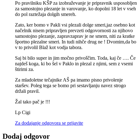
Po pravilniku KŠP za izobraževanje je pripravnik usposobljen
za samostojno plezanje in varovanje, ko dopolni 18 let v vseh
do pol raztežaja dolgih smereh.
Zato, ker bomo v Pakli vsi plezali dolge smeri,jaz osebno kot
načelnik nisem pripravljen prevzeti odgovornosti za njihovo
samostojno plezanje, zapravzaprav je ne smem, niti za kratke
športno plezalne smeri. In tudi nihče drug ne ! Dvomim,da bo
v to privolil Blaž kot vodja tabora.
Saj bi bilo super in jim močno privoščim. Toda, kaj če …. Če
najdeš koga, ki bo šel v Paklo in plezal z njimi, sem z vsemi
štirimi za.
Za mladoletne tečajnike AŠ pa imamo pisno privolenje
staršev. Poleg tega se bomo pri sestavljanju navez strogo
držali pravil.
Žal tako pač je !!!
Lp Cigi
Za dodajanje odgovora se prijavite
Dodaj odgovor