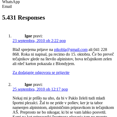
WhatsApp
Email
5.431 Responses
Igor
pravi:
23 septembra, 2010 ob 2:22 pop
Blaž sprejema prijave na
pikobla@gmail.com
ali 041 228
868. Roka ni napisal, pa recimo do 15. oktobra. Če bo preveč
tečajnikov glede na število alpinistov, bova tečajnikom zelen
ali rdeč karton pokazala z Blondyjem.
Za dodajanje odgovora se prijavite
Igor
pravi:
25 septembra, 2010 ob 12:17 pop
Nekaj mi je prišlo na uho, da bi v Paklo želeli tudi mladi
športni plezalci. Žal to ne pride v poštev, ker je ta tabor
namenjen alpinistom, alpinističnim pripravikom in tečajnikom
AŠ. Preprosto ne bo nikogar, ki bi se vam lahko posvetil.
Sami pa kot pripravniki športnega plezanja tam ne morete