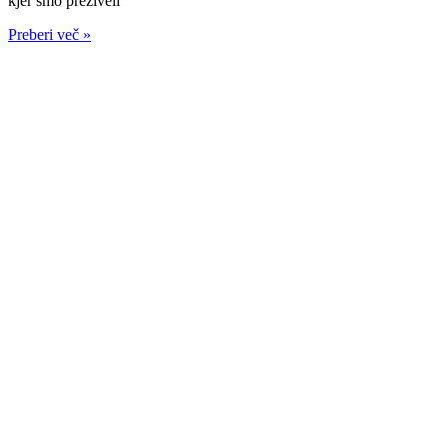
kjer smo preživeli
Preberi več »