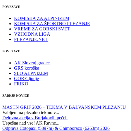
POVEZAVE
KOMISIJA ZA ALPINIZEM
KOMISIJA ZA ŠPORTNO PLEZANJE
VREME ZA GORSKI SVET
VZHODNA LIGA
PLEZANJE.NET
POVEZAVE
AK Slovenj gradec
GRS koroška
SLO ALPNIZEM
GORE-ljudje
FRIKO
ZADNJE NOVICE
MASTN GRIF 2026 – TEKMA V BALVANSKEM PLEZANJU
Vabljeni na plezalno tekmo v...
Delovna akcija v Burjakovih pečeh
Uspešna nad vse! AK Ravne...
Odprava Cotopaxi (5897m) & Chimborazo (6263m) 2026