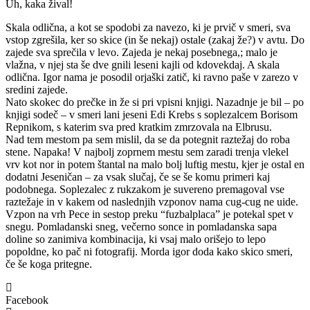
Uh, kaka žival!
Skala odlična, a kot se spodobi za navezo, ki je prvič v smeri, sva
vstop zgrešila, ker so skice (in še nekaj) ostale (zakaj že?) v avtu. Do
zajede sva sprečila v levo. Zajeda je nekaj posebnega,; malo je
vlažna, v njej sta še dve gnili leseni kajli od kdovekdaj. A skala
odlična. Igor nama je posodil orjaški zatič, ki ravno paše v zarezo v
sredini zajede.
Nato skokec do prečke in že si pri vpisni knjigi. Nazadnje je bil – po
knjigi sodeč – v smeri lani jeseni Edi Krebs s soplezalcem Borisom
Repnikom, s katerim sva pred kratkim zmrzovala na Elbrusu.
Nad tem mestom pa sem mislil, da se da potegnit raztežaj do roba
stene. Napaka! V najbolj zoprnem mestu sem zaradi trenja vlekel
vrv kot nor in potem štantal na malo bolj luftig mestu, kjer je ostal en
dodatni Jeseničan – za vsak slučaj, če se še komu primeri kaj
podobnega. Soplezalec z rukzakom je suvereno premagoval vse
raztežaje in v kakem od naslednjih vzponov nama cug-cug ne uide.
Vzpon na vrh Pece in sestop preku “fuzbalplaca” je potekal spet v
snegu. Pomladanski sneg, večerno sonce in pomladanska sapa
doline so zanimiva kombinacija, ki vsaj malo orišejo to lepo
popoldne, ko pač ni fotografij. Morda igor doda kako skico smeri,
če še koga pritegne.
Facebook