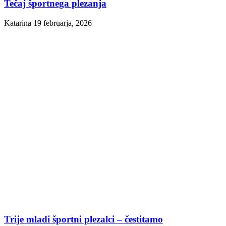
Tečaj športnega plezanja
Katarina
19 februarja, 2026
Trije mladi športni plezalci – čestitamo