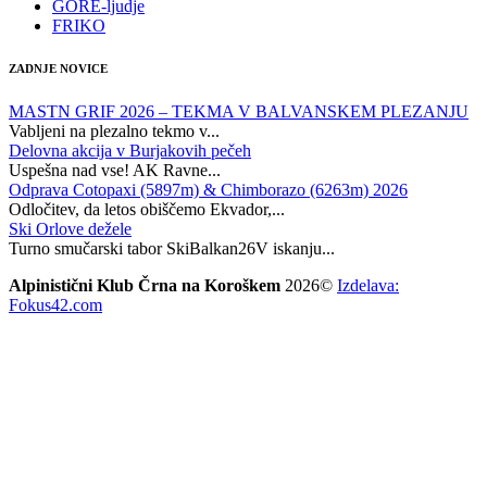
GORE-ljudje
FRIKO
ZADNJE NOVICE
MASTN GRIF 2026 – TEKMA V BALVANSKEM PLEZANJU
Vabljeni na plezalno tekmo v...
Delovna akcija v Burjakovih pečeh
Uspešna nad vse! AK Ravne...
Odprava Cotopaxi (5897m) & Chimborazo (6263m) 2026
Odločitev, da letos obiščemo Ekvador,...
Ski Orlove dežele
Turno smučarski tabor SkiBalkan26V iskanju...
Alpinistični Klub Črna na Koroškem
2026©
Izdelava:
Fokus42.com