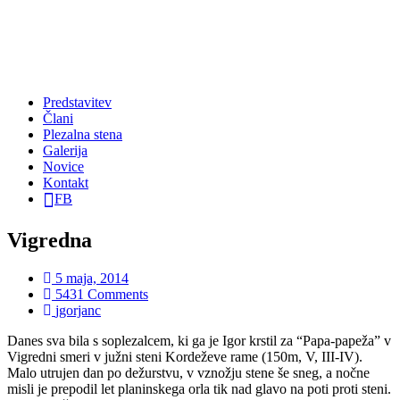
Predstavitev
Člani
Plezalna stena
Galerija
Novice
Kontakt
FB
Vigredna
5 maja, 2014
5431 Comments
jgorjanc
Danes sva bila s soplezalcem, ki ga je Igor krstil za “Papa-papeža” v
Vigredni smeri v južni steni Kordeževe rame (150m, V, III-IV).
Malo utrujen dan po dežurstvu, v vznožju stene še sneg, a nočne
misli je prepodil let planinskega orla tik nad glavo na poti proti steni.