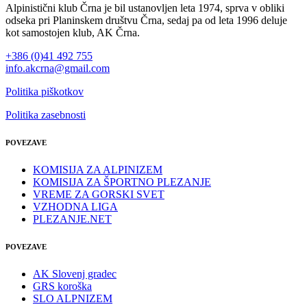
Alpinistični klub Črna je bil ustanovljen leta 1974, sprva v obliki
odseka pri Planinskem društvu Črna, sedaj pa od leta 1996 deluje
kot samostojen klub, AK Črna.
+386 (0)41 492 755
info.akcrna@gmail.com
Politika piškotkov
Politika zasebnosti
POVEZAVE
KOMISIJA ZA ALPINIZEM
KOMISIJA ZA ŠPORTNO PLEZANJE
VREME ZA GORSKI SVET
VZHODNA LIGA
PLEZANJE.NET
POVEZAVE
AK Slovenj gradec
GRS koroška
SLO ALPNIZEM