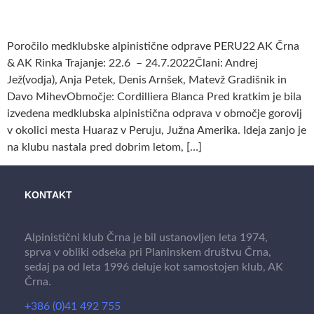
Poročilo medklubske alpinistične odprave PERU22 AK Črna
& AK Rinka Trajanje: 22.6 – 24.7.2022Člani: Andrej
Jež(vodja), Anja Petek, Denis Arnšek, Matevž Gradišnik in
Davo MihevObmočje: Cordilliera Blanca Pred kratkim je bila
izvedena medklubska alpinistična odprava v območje gorovij
v okolici mesta Huaraz v Peruju, Južna Amerika. Ideja zanjo je
na klubu nastala pred dobrim letom, […]
KONTAKT
Alpinistični klub Črna je bil ustanovljen leta 1974,
sprva v obliki odseka pri Planinskem društvu Črna,
sedaj pa od leta 1996 deluje kot samostojen klub, AK
Črna.
+386 (0)41 492 755