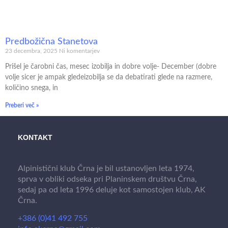
Predbožična Stanetova
23 decembra, 2025
Ni komentarjev
Prišel je čarobni čas, mesec izobilja in dobre volje- December (dobre
volje sicer je ampak gledeizobilja se da debatirati glede na razmere,
količino snega, in
Preberi več »
KONTAKT
Alpinistični klub Črna je bil ustanovljen leta 1974,
sprva v obliki odseka pri Planinskem društvu Črna,
sedaj pa od leta 1996 deluje kot samostojen klub, AK
Črna.
+386 (0)41 492 755