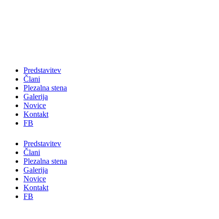
Skip
to
content
Predstavitev
Člani
Plezalna stena
Galerija
Novice
Kontakt
FB
Predstavitev
Člani
Plezalna stena
Galerija
Novice
Kontakt
FB