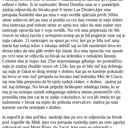
odhod v hribe. Js in soplezalec Borut Demšar sma se v pondeljek
zjutraj odpravila do bivaka pod S steno Las Droites,kjer sma
prespala.Nasledni dan pa sma v sojo svetilk splezala prvih 500m
stene zahtevni del pa sma si postila za ces dan vendar je najo dobra
dva rastezaja pod robom stene ze ujela noc tako da sma zadne mix
rastezaje opravila kar v soju svetilk. Na vrh sma priplezala ob 9ih
zvecer in takoj zacela z sestopom.sestop pa je bil poglavje zase saj je
naju cakalo 11 rastezajev za spust po vrvi, ker pa je bila noč sma
imela kar nekaj težav z iskanju sidrišč saj so bili razmetani levo ter
desno tako da nisi glih vedev kje iskati. Ko sma opravila vse spuste
po vrvi sma se odlocila za bivak na ledeniku v nekakšni špranji.
Celoten dan je trajav kar 25ur neprestanega gibanja. no posledično
naju je zjutraj zbudilo sonce ob 12ih, kar pa ni bilo nič kaj dobrega
saj naju je čakal se doig sestop v dolino, kar pa se kasneje pokazalo
da bova se eno noč prespala na bivaku nad ledeniku Mer de Glace,
saj sma bila prepozna da bi ujela zadnji vlakec v dolino. zjutraj pa
nic kaj dobrega. Na bivak pripelje helikopter mladega fanta, ki se
mu je na sestopu zaradi odtrganega sidrisca smrno ponesrečiv oče.
ponudila sma mu caj in se zadje cokoladice, ki sva jih imela ter ga
naženema v bivak na toplo do prihoda resevalcev. midva pa sma
kasneje zacela sestopati v dolino.
in napočil je dan počitka. nasledji dan pa sva se odpravila na bivak
pod Aiguille du Midi ,kjer sva prespala nasledjo jutro pa smo zgodaj
odkorakali pod Mont Blanc du Tacul, kjer smo se odpravili v