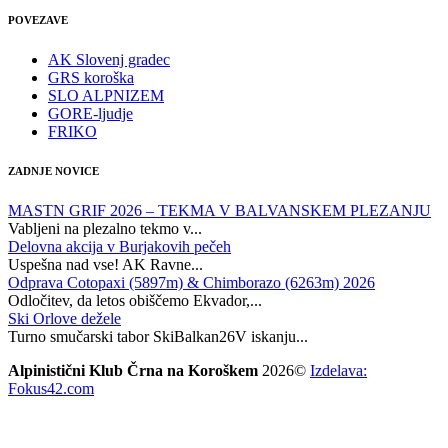
POVEZAVE
AK Slovenj gradec
GRS koroška
SLO ALPNIZEM
GORE-ljudje
FRIKO
ZADNJE NOVICE
MASTN GRIF 2026 – TEKMA V BALVANSKEM PLEZANJU
Vabljeni na plezalno tekmo v...
Delovna akcija v Burjakovih pečeh
Uspešna nad vse! AK Ravne...
Odprava Cotopaxi (5897m) & Chimborazo (6263m) 2026
Odločitev, da letos obiščemo Ekvador,...
Ski Orlove dežele
Turno smučarski tabor SkiBalkan26V iskanju...
Alpinistični Klub Črna na Koroškem
2026©
Izdelava:
Fokus42.com