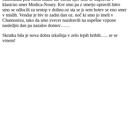
klasicno smer Modica-Noury. Ker smo pa z smerjo opravili hitro
smo se odlocili za sestop v dolino.oz sta se js sem hotev se eno smer
v mislih. Vendar je biv to zadni dan oz. noč ki smo jo imeli v
Chamonixu, tako da smo zvecer nazdravili na uspešne vzpone
nasledjni dan pa nazalos domov……
Skratka bila je nova dobra izkušnja v zelo lepih hribih….. se se
vrnem!