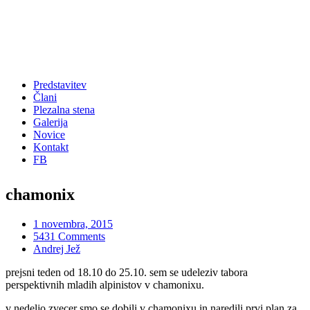
Predstavitev
Člani
Plezalna stena
Galerija
Novice
Kontakt
FB
chamonix
1 novembra, 2015
5431 Comments
Andrej Jež
prejsni teden od 18.10 do 25.10. sem se udeleziv tabora
perspektivnih mladih alpinistov v chamonixu.
v nedeljo zvecer smo se dobili v chamonixu in naredili prvi plan za