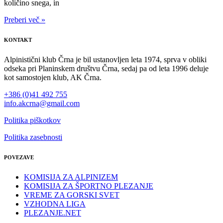
količino snega, in
Preberi več »
KONTAKT
Alpinistični klub Črna je bil ustanovljen leta 1974, sprva v obliki
odseka pri Planinskem društvu Črna, sedaj pa od leta 1996 deluje
kot samostojen klub, AK Črna.
+386 (0)41 492 755
info.akcrna@gmail.com
Politika piškotkov
Politika zasebnosti
POVEZAVE
KOMISIJA ZA ALPINIZEM
KOMISIJA ZA ŠPORTNO PLEZANJE
VREME ZA GORSKI SVET
VZHODNA LIGA
PLEZANJE.NET