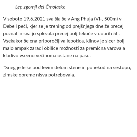
Lep zgornji del Črnolaske
V soboto 19.6.2021 sva šla še v Ang Phuja (VI-, 500m) v
Debeli peči, kjer se je trening od prejšnjega dne že precej
poznal in sva jo splezala precej bolj tekoče v dobrih 5h.
Vsekakor še ena priporočljiva lepotica, klinov je sicer bolj
malo ampak zaradi obilice možnosti za premična varovala
kladivo vseeno večinoma ostane na pasu.
*Sneg je le še pod levim delom stene in ponekod na sestopu,
zimske opreme nisva potrebovala.