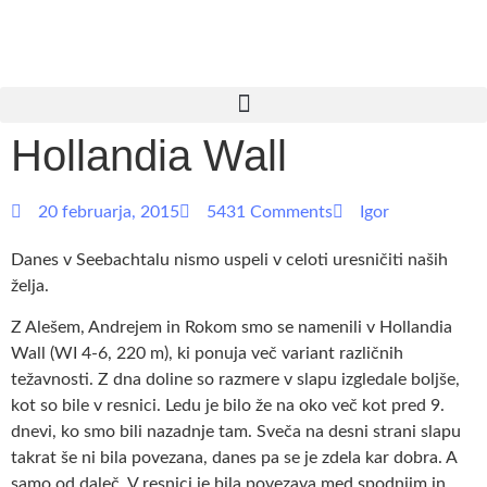
Hollandia Wall
20 februarja, 2015
5431 Comments
Igor
Danes v Seebachtalu nismo uspeli v celoti uresničiti naših
želja.
Z Alešem, Andrejem in Rokom smo se namenili v Hollandia
Wall (WI 4-6, 220 m), ki ponuja več variant različnih
težavnosti. Z dna doline so razmere v slapu izgledale boljše,
kot so bile v resnici. Ledu je bilo že na oko več kot pred 9.
dnevi, ko smo bili nazadnje tam. Sveča na desni strani slapu
takrat še ni bila povezana, danes pa se je zdela kar dobra. A
samo od daleč. V resnici je bila povezava med spodnjim in