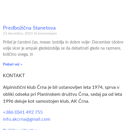
Predbožična Stanetova
23 decembra, 2025
Ni komentarjev
Prišel je čarobni čas, mesec izobilja in dobre volje- December (dobre
volje sicer je ampak gledeizobilja se da debatirati glede na razmere,
količino snega, in
Preberi več »
KONTAKT
Alpinistični klub Črna je bil ustanovljen leta 1974, sprva v
obliki odseka pri Planinskem društvu Črna, sedaj pa od leta
1996 deluje kot samostojen klub, AK Črna.
+386 (0)41 492 755
info.akcrna@gmail.com