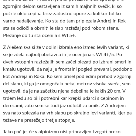
zgornjim delom sestavljena iz samih majhnih svečk, ki so
požrle oklo cepina brez zadostne opore za kolikor toliko
varno nadaljevanje. Ko sta do tam priplezala Andrej in Rok
sta se odločila obrniti le slab raztežaj pod robom stene.
Plezanje do tu sta ocenila s WI 5+.
Z Alešem sva si že v dolini izbrala eno izmed levih variant, ki
se je zdela najbolj obetavna in je ocenjena s WI 4+/5. Po
dveh vstopnih raztežajih sem začel plezati po izbrani smeri in
kmalu ugotovil, da naju je frontalni pogled prevaral, podobno
kot Andreja in Roka. Ko sem prišel pod edini prehod v zgornji
del slapu, ki ga je omogočala nekaj metrov visoka sveča, sem
ugotovil, da je na začetku njena debelina le kakih 20 cm. V
trdem ledu so bili potrebni kar krepki udarci s cepinom in
derezami, zato sem se tudi jaz odločil za umik. Z Andrejem
sva nato splezala na vrh slapu po skrajno levi varianti, kjer pa
težave ne presežejo tretje stopnje.
Tako pač je, če v alpinizmu nisi pripravljen tvegati preko