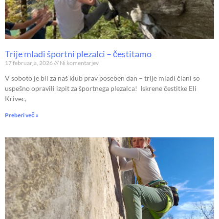
Trije mladi športni plezalci – čestitamo
17 februarja, 2026
Ni komentarjev
V soboto je bil za naš klub prav poseben dan – trije mladi člani so
uspešno opravili izpit za športnega plezalca! Iskrene čestitke Eli
Krivec,
Preberi več »