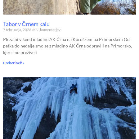
Tabor v Črnem kalu
7 februarja, 2026
Ni komentarjev
Plezalni vikend mladine AK Črna na Koroškem na Primorskem Od
petka do nedelje smo se z mladino AK Črna odpravili na Primorsko,
kjer smo preživeli
Preberi več »