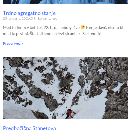
Trdno agregatno stanje
23 januarja, 2026
Ni komentarjev
Med tednom v četrtek 22.1., da nebo gužve
Ker je davč, nismo bli
med ta prvimi. Štartali smo na levi strani pri Skritem, ki
Preberi več »
Predbožična Stanetova