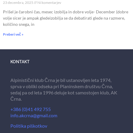
23 decembra, 2025
Ni komentarjev
Prišel je čarobni čas, mesec izobilja in dobre volje- December (dobre
volje sicer je ampak gledeizobilja se da debatirati glede na razmere,
količino snega, in
Preberi več »
KONTAKT
Alpinistični klub Črna je bil ustanovljen leta 1974,
sprva v obliki odseka pri Planinskem društvu Črna,
sedaj pa od leta 1996 deluje kot samostojen klub, AK
Črna.
+386 (0)41 492 755
info.akcrna@gmail.com
Politika piškotkov