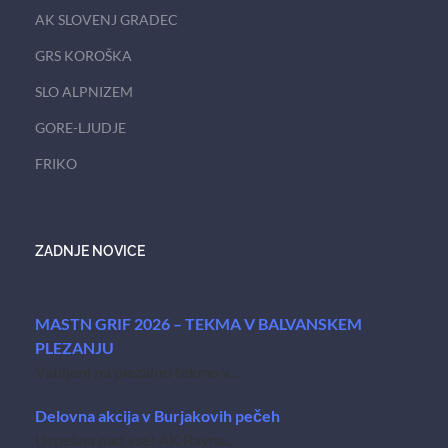
AK SLOVENJ GRADEC
GRS KOROŠKA
SLO ALPNIZEM
GORE-LJUDJE
FRIKO
ZADNJE NOVICE
MASTN GRIF 2026 – TEKMA V BALVANSKEM
PLEZANJU
Vabljeni na plezalno tekmo v...
Delovna akcija v Burjakovih pečeh
Uspešna nad vse! AK Ravne...