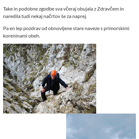
Take in podobne zgodbe sva včeraj obujala z Zdravčem in
naredila tudi nekaj načrtov še za naprej.
Pa en lep pozdrav od obnovljene stare naveze s primorskimi
koreninami obeh.