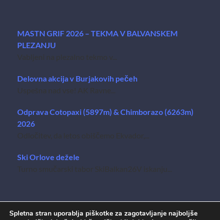
MASTN GRIF 2026 – TEKMA V BALVANSKEM
PLEZANJU
Vabljeni na plezalno tekmo v...
Delovna akcija v Burjakovih pečeh
Uspešna nad vse! AK Ravne...
Odprava Cotopaxi (5897m) & Chimborazo (6263m)
2026
Odločitev, da letos obiščemo Ekvador,...
Ski Orlove dežele
Turno smučarski tabor SkiBalkan26V iskanju...
Spletna stran uporablja piškotke za zagotavljanje najboljše