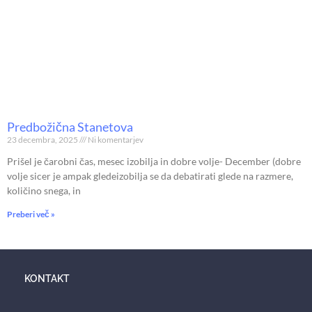
Predbožična Stanetova
23 decembra, 2025
Ni komentarjev
Prišel je čarobni čas, mesec izobilja in dobre volje- December (dobre
volje sicer je ampak gledeizobilja se da debatirati glede na razmere,
količino snega, in
Preberi več »
KONTAKT