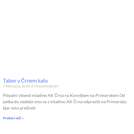
Tabor v Črnem kalu
7 februarja, 2026
Ni komentarjev
Plezalni vikend mladine AK Črna na Koroškem na Primorskem Od
petka do nedelje smo se z mladino AK Črna odpravili na Primorsko,
kjer smo preživeli
Preberi več »