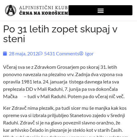
Po 31 letih zopet skupaj v
steni
28 maja, 2012
5431 Comments
Igor
Včeraj sva se z Zdravkom Grosarjem po skoraj 31. letih
ponovno navezala na plezalno vrv. Zadnja dva vzpona sva
opravila 1981 leta. 24. januarja tistega davnega leta sva
preplezala DD v Mali Raduhi, 7. junija pa sva dokončala
Mačka – tudi v Mali Raduhi. Potem pa do včeraj nič več.
Ker Zdravč nima plezalk, pa tudi sicer mu še manjka kak kos
opreme sva si izbrala priljubljeo Stanetovo zajedo v Srednji
Raduhi. Zdravč si je na glavo poveznil slavno oranžno, že
kar arhivsko čelado in plezanje je steklo kot v starih časih.