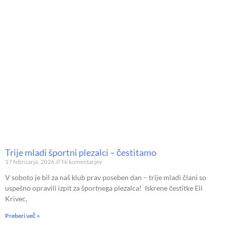
Trije mladi športni plezalci – čestitamo
17 februarja, 2026
Ni komentarjev
V soboto je bil za naš klub prav poseben dan – trije mladi člani so
uspešno opravili izpit za športnega plezalca! Iskrene čestitke Eli
Krivec,
Preberi več »