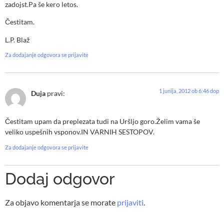
zadojst.Pa še kero letos.
Čestitam.
L.P. Blaž
Za dodajanje odgovora se prijavite
1 junija, 2012 ob 6:46 dop
Duja
pravi:
Čestitam upam da preplezata tudi na Uršljo goro.Želim vama še
veliko uspešnih vsponov.IN VARNIH SESTOPOV.
Za dodajanje odgovora se prijavite
Dodaj odgovor
Za objavo komentarja se morate
prijaviti
.