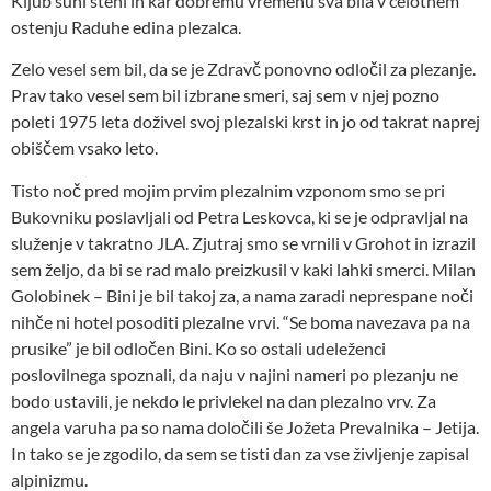
Kljub suhi steni in kar dobremu vremenu sva bila v celotnem
ostenju Raduhe edina plezalca.
Zelo vesel sem bil, da se je Zdravč ponovno odločil za plezanje.
Prav tako vesel sem bil izbrane smeri, saj sem v njej pozno
poleti 1975 leta doživel svoj plezalski krst in jo od takrat naprej
obiščem vsako leto.
Tisto noč pred mojim prvim plezalnim vzponom smo se pri
Bukovniku poslavljali od Petra Leskovca, ki se je odpravljal na
služenje v takratno JLA. Zjutraj smo se vrnili v Grohot in izrazil
sem željo, da bi se rad malo preizkusil v kaki lahki smerci. Milan
Golobinek – Bini je bil takoj za, a nama zaradi neprespane noči
nihče ni hotel posoditi plezalne vrvi. “Se boma navezava pa na
prusike” je bil odločen Bini. Ko so ostali udeleženci
poslovilnega spoznali, da naju v najini nameri po plezanju ne
bodo ustavili, je nekdo le privlekel na dan plezalno vrv. Za
angela varuha pa so nama določili še Jožeta Prevalnika – Jetija.
In tako se je zgodilo, da sem se tisti dan za vse življenje zapisal
alpinizmu.