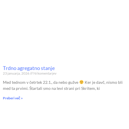
Trdno agregatno stanje
23 januarja, 2026
Ni komentarjev
Med tednom v četrtek 22.1., da nebo gužve
Ker je davč, nismo bli
med ta prvimi. Štartali smo na levi strani pri Skritem, ki
Preberi več »