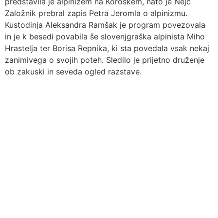
predstavila je alpinizem na Koroškem, nato je Nejc
Založnik prebral zapis Petra Jeromla o alpinizmu.
Kustodinja Aleksandra Ramšak je program povezovala
in je k besedi povabila še slovenjgraška alpinista Miho
Hrastelja ter Borisa Repnika, ki sta povedala vsak nekaj
zanimivega o svojih poteh. Sledilo je prijetno druženje
ob zakuski in seveda ogled razstave.