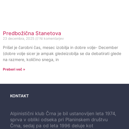
Predbožična Stanetova
23 decembra, 2025
Ni komentarjev
Prišel je čarobni čas, mesec izobilja in dobre volje- December
(dobre volje sicer je ampak gledeizobilja se da debatirati glede
na razmere, količino snega, in
Preberi več »
KONTAKT
Alpinistični klub Črna je bil ustanovljen leta 1974,
sprva v obliki odseka pri Planinskem društvu
Črna, sedaj pa od leta 1996 deluje kot