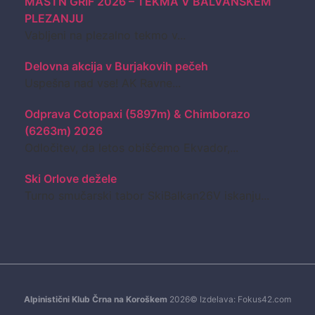
MASTN GRIF 2026 – TEKMA V BALVANSKEM
PLEZANJU
Vabljeni na plezalno tekmo v...
Delovna akcija v Burjakovih pečeh
Uspešna nad vse! AK Ravne...
Odprava Cotopaxi (5897m) & Chimborazo
(6263m) 2026
Odločitev, da letos obiščemo Ekvador,...
Ski Orlove dežele
Turno smučarski tabor SkiBalkan26V iskanju...
Alpinistični Klub Črna na Koroškem
2026©
Izdelava: Fokus42.com