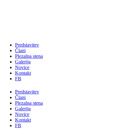
Skip
to
content
Predstavitev
Člani
Plezalna stena
Galerija
Novice
Kontakt
FB
Predstavitev
Člani
Plezalna stena
Galerija
Novice
Kontakt
FB