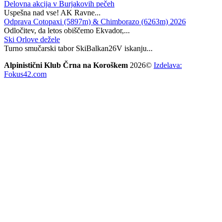
Delovna akcija v Burjakovih pečeh
Uspešna nad vse! AK Ravne...
Odprava Cotopaxi (5897m) & Chimborazo (6263m) 2026
Odločitev, da letos obiščemo Ekvador,...
Ski Orlove dežele
Turno smučarski tabor SkiBalkan26V iskanju...
Alpinistični Klub Črna na Koroškem
2026©
Izdelava:
Fokus42.com