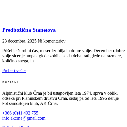
Predbožična Stanetova
23 decembra, 2025
Ni komentarjev
Prišel je čarobni čas, mesec izobilja in dobre volje- December (dobre
volje sicer je ampak gledeizobilja se da debatirati glede na razmere,
količino snega, in
Preberi več »
KONTAKT
Alpinistični klub Črna je bil ustanovljen leta 1974, sprva v obliki
odseka pri Planinskem društvu Črna, sedaj pa od leta 1996 deluje
kot samostojen klub, AK Črna.
+386 (0)41 492 755
info.akcrna@gmail.com