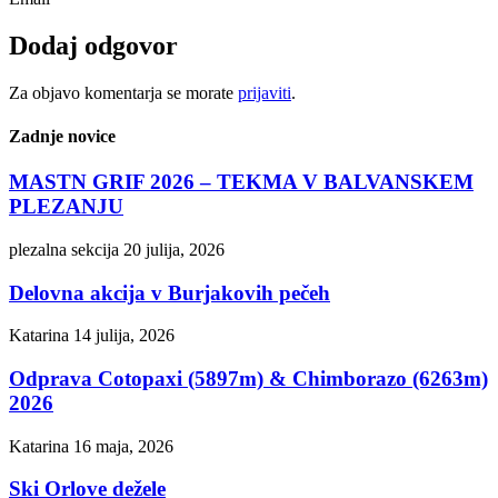
Dodaj odgovor
Za objavo komentarja se morate
prijaviti
.
Zadnje novice
MASTN GRIF 2026 – TEKMA V BALVANSKEM
PLEZANJU
plezalna sekcija
20 julija, 2026
Delovna akcija v Burjakovih pečeh
Katarina
14 julija, 2026
Odprava Cotopaxi (5897m) & Chimborazo (6263m)
2026
Katarina
16 maja, 2026
Ski Orlove dežele