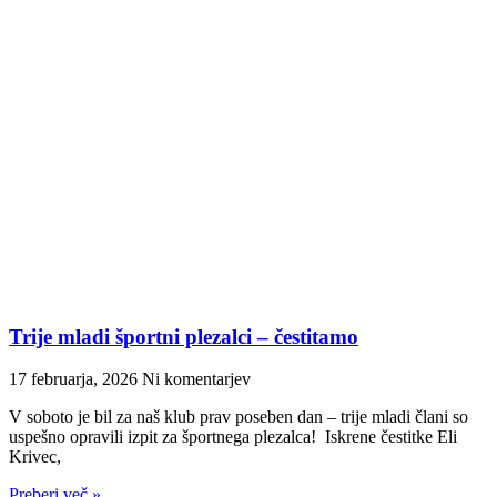
Trije mladi športni plezalci – čestitamo
17 februarja, 2026
Ni komentarjev
V soboto je bil za naš klub prav poseben dan – trije mladi člani so
uspešno opravili izpit za športnega plezalca! Iskrene čestitke Eli
Krivec,
Preberi več »