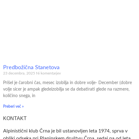
Predbožična Stanetova
23 decembra, 2025
Ni komentarjev
Prišel je čarobni čas, mesec izobilja in dobre volje- December (dobre
volje sicer je ampak gledeizobilja se da debatirati glede na razmere,
količino snega, in
Preberi več »
KONTAKT
Alpinistični klub Črna je bil ustanovljen leta 1974, sprva v
obliki odseka pri Planinskem društvu Črna, sedaj pa od leta