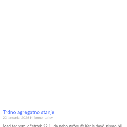
Trdno agregatno stanje
23 januarja, 2026
Ni komentarjev
Med tednom v četrtek 22.1., da nebo gužve 🙂 Ker je davč, nismo bli