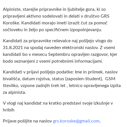
Alpiniste, starejše pripravnike in ljubitelje gora, ki so
pripravljeni aktivno sodelovati in delati v društvo GRS
Koroške. Kandidati morajo imeti izrazit čut za pomoč
sočloveku in željo po specifičnem izpopolnjevanju.
Kandidati za pripravnike reševalce naj pošljejo vlogo do
31.8.2021 na spodaj naveden elektronski naslov. Z vsemi
kandidati bo v mesecu Septembru opravljen razgovor, kjer
bodo seznanjeni z vsemi potrebnimi informacijami.
Kandidati v prijavi pošljejo podatke: Ime in priimek, naslov
bivališča, datum rojstva, status (zaposlen-študent), GSM
številko, vzpone zadnjih treh let , letnico opravljenega izpita
za alpinista.
V vlogi naj kandidat na kratko predstavi svoje izkušnje v
hribih
Prijave pošljite na naslov
grs.koroske@gmail.com
.