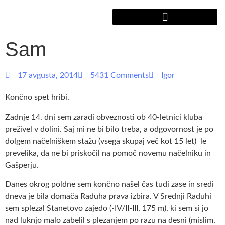
Sam
17 avgusta, 2014
5431 Comments
Igor
Končno spet hribi.
Zadnje 14. dni sem zaradi obveznosti ob 40-letnici kluba
preživel v dolini. Saj mi ne bi bilo treba, a odgovornost je po
dolgem načelniškem stažu (vsega skupaj več kot 15 let) le
prevelika, da ne bi priskočil na pomoč novemu načelniku in
Gašperju.
Danes okrog poldne sem končno našel čas tudi zase in sredi
dneva je bila domača Raduha prava izbira. V Srednji Raduhi
sem splezal Stanetovo zajedo (-IV/II-III, 175 m), ki sem si jo
nad luknjo malo zabelil s plezanjem po razu na desni (mislim,