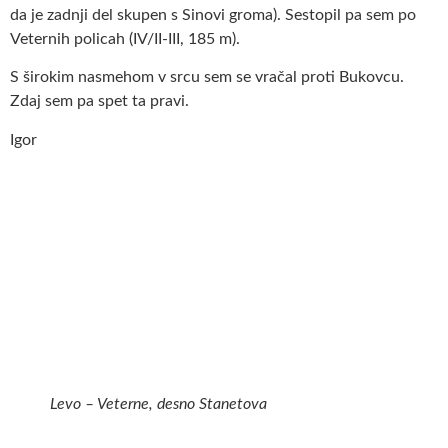
da je zadnji del skupen s Sinovi groma). Sestopil pa sem po
Veternih policah (IV/II-III, 185 m).
S širokim nasmehom v srcu sem se vračal proti Bukovcu.
Zdaj sem pa spet ta pravi.
Igor
Levo – Veterne, desno Stanetova