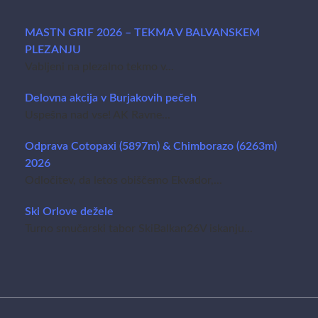
MASTN GRIF 2026 – TEKMA V BALVANSKEM
PLEZANJU
Vabljeni na plezalno tekmo v...
Delovna akcija v Burjakovih pečeh
Uspešna nad vse! AK Ravne...
Odprava Cotopaxi (5897m) & Chimborazo (6263m)
2026
Odločitev, da letos obiščemo Ekvador,...
Ski Orlove dežele
Turno smučarski tabor SkiBalkan26V iskanju...