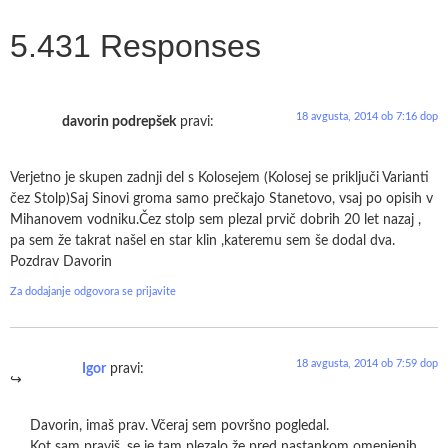
5.431 Responses
18 avgusta, 2014 ob 7:16 dop
davorin podrepšek
pravi:
Verjetno je skupen zadnji del s Kolosejem (Kolosej se priključi Varianti
čez Stolp)Saj Sinovi groma samo prečkajo Stanetovo, vsaj po opisih v
Mihanovem vodniku.Čez stolp sem plezal prvič dobrih 20 let nazaj ,
pa sem že takrat našel en star klin ,kateremu sem še dodal dva.
Pozdrav Davorin
Za dodajanje odgovora se prijavite
18 avgusta, 2014 ob 7:59 dop
Igor
pravi:
Davorin, imaš prav. Včeraj sem površno pogledal.
Kot sam praviš, se je tam plezalo že pred nastankom omenjenih