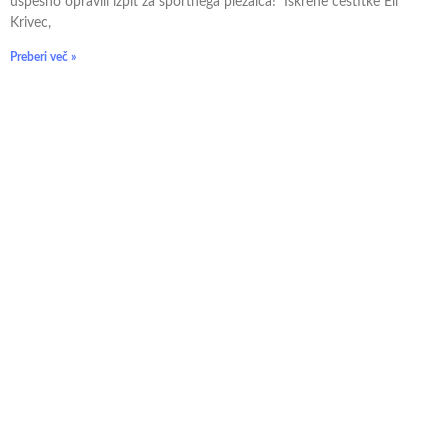
uspešno opravili izpit za športnega plezalca! Iskrene čestitke Eli
Krivec,
Preberi več »