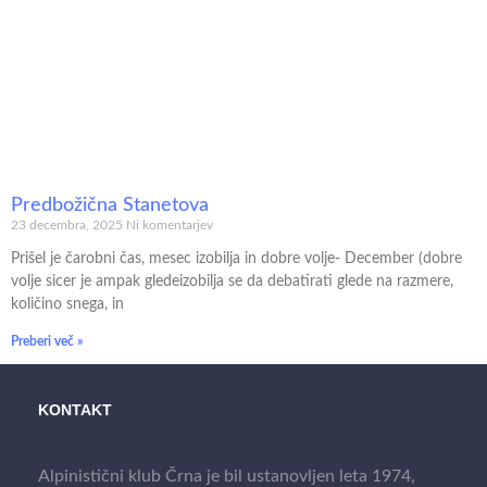
Predbožična Stanetova
23 decembra, 2025
Ni komentarjev
Prišel je čarobni čas, mesec izobilja in dobre volje- December (dobre
volje sicer je ampak gledeizobilja se da debatirati glede na razmere,
količino snega, in
Preberi več »
KONTAKT
Alpinistični klub Črna je bil ustanovljen leta 1974,