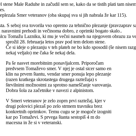
l stene Male Raduhe in začudil sem se, kako da se tistih plati tam nisem
es.
plezala Smer veteranov (oba skupaj sva si jih nabrala že kar 115).
. S seboj sva tovorila vso opremo za tehnično plezanje (pravzaprav sam
imi naravnimi prehodi in večinoma dobro, z oprimki bogato skalo.
.
ezalcu Tomažu Lazniku, ki mu je večni nasmeh na njegovem obrazu za ve
sprožil 28. februarja letos prav pod tem delom stene.
Če si ideje o plezanju v teh plateh ne bo kdo sposodil (še nisem razgl
nekaj veljalo) me čaka še nekaj dela.
Pa še nasvet morebitnim ponavljalcem. Priporočam
predvsem Tomaževo smer. V njej je ostal sicer samo en
klin na prvem štantu, vendar smer ponuja lepo plezanje
(razen kratkega skrotastega drugega raztežaja) s
številnimi možnostmi za sprotno nameščanje varovanja.
Dobra šola za začetnike v navezi z alpinistom.
V Smeri veteranov je zelo zoprn prvi raztežaj, kjer v
drugi polovici plezaš po zelo strmem travniku brez
konkretnih oprimkov. Temu cugu se je mogoče izogniti
kar po Tomaževi. S prvega štanta sestopiš 4 m do
macesna in že si v veteranski.