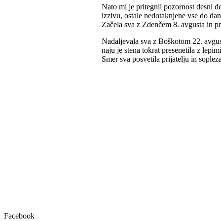
Nato mi je pritegnil pozornost desni de
izzivu, ostale nedotaknjene vse do dan
Začela sva z Zdenčem 8. avgusta in pre
Nadaljevala sva z Boškotom 22. avgusta
naju je stena tokrat presenetila z lep
Smer sva posvetila prijatelju in sopl
Facebook