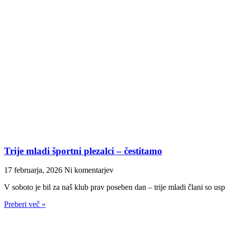
Trije mladi športni plezalci – čestitamo
17 februarja, 2026
Ni komentarjev
V soboto je bil za naš klub prav poseben dan – trije mladi člani so usp
Preberi več »