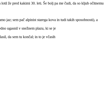
 lotil že pred kakimi 30. leti. Še bolj pa me čudi, da so kljub očitnemu
o jaz; sem pač alpinist starega kova in tudi takih sposobnosti), a
dno ugasnil v snežnem plazu, ki se je
asil, da sem tu končal; in to je včasih