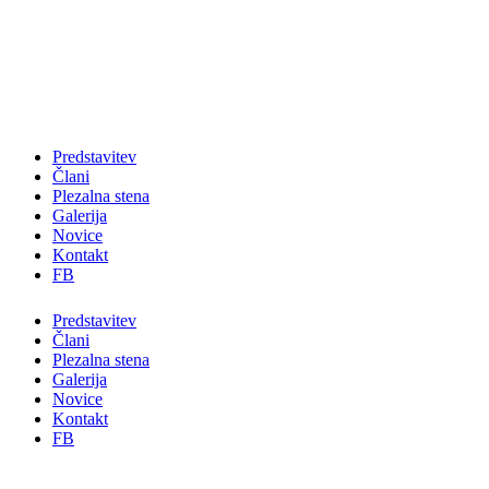
Skip
to
content
Predstavitev
Člani
Plezalna stena
Galerija
Novice
Kontakt
FB
Predstavitev
Člani
Plezalna stena
Galerija
Novice
Kontakt
FB