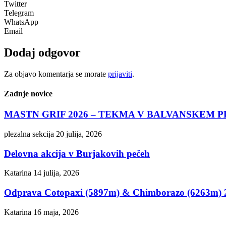
Twitter
Telegram
WhatsApp
Email
Dodaj odgovor
Za objavo komentarja se morate
prijaviti
.
Zadnje novice
MASTN GRIF 2026 – TEKMA V BALVANSKEM 
plezalna sekcija
20 julija, 2026
Delovna akcija v Burjakovih pečeh
Katarina
14 julija, 2026
Odprava Cotopaxi (5897m) & Chimborazo (6263m) 
Katarina
16 maja, 2026