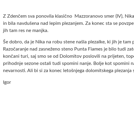
Z Zdenčem sva ponovila klasično Mazzoranovo smer (IV), Nika i
in bila navdušena nad lepim plezanjem. Za konec sta se povzpe
jih tam res ne manjka.
Še dobro, da je Nika na robu stene našla plezalke, ki jih je ta
Razočaranje nad zasneženo steno Punta Fiames je bilo tudi zat
končani turi, saj smo se od Dolomitov poslovili na prijeten, top
prihodnje sezone ostali tudi spomini nanje. Bolje kot spomini 
nevarnosti. Ali bi si za konec letošnjega dolomitskega plezanja s
Igor