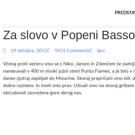
PREDSTA
Za slovo v Popeni Basso
19 oktobra, 2013
5431 Comments
Igor
Včeraj proti večeru smo se z Niko, Janom in Zdenčem še zadnjič
nameravali v 400 m visoki južni steni Punta Fiames, a je bilo v
danes zjutraj zapeljali do Misurine. Skoraj prepričani smo bili
dobre razmere. In imeli smo prav. Uživali smo na skoraj grške
občudovali zasnežene gore okrog nas.