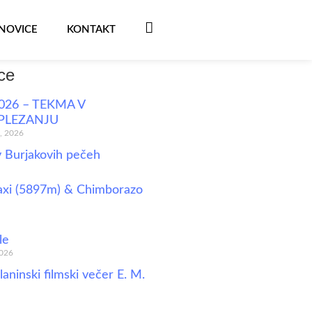
NOVICE
KONTAKT
FB
ce
026 – TEKMA V
PLEZANJU
a, 2026
v Burjakovih pečeh
xi (5897m) & Chimborazo
le
2026
laninski filmski večer E. M.