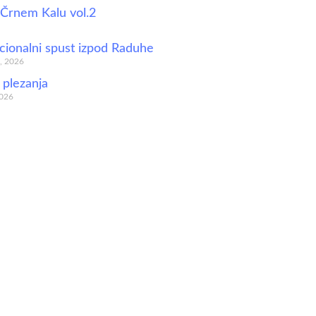
v Črnem Kalu vol.2
icionalni spust izpod Raduhe
a, 2026
 plezanja
2026