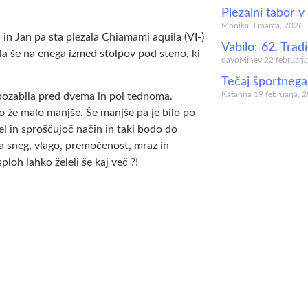
Plezalni tabor 
Monika
3 marca, 2026
n Jan pa sta plezala Chiamami aquila (VI-)
Vabilo: 62. Trad
la še na enega izmed stolpov pod steno, ki
davoMihev
22 februarj
Tečaj športnega
Katarina
19 februarja, 
m pozabila pred dvema in pol tednoma.
o že malo manjše. Še manjše pa je bilo po
el in sproščujoč način in taki bodo do
na sneg, vlago, premočenost, mraz in
ploh lahko želeli še kaj več ?!