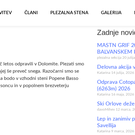
VITEV
ČLANI
PLEZALNA STENA
GALERIJA
Zadnje novi
MASTN GRIF 2
BALVANSKEM 
plezalna sekcija
20 julij
 letos odpravili v Dolomite. Plezati smo
Delovna akcija 
 njej še preveč snega. Razočarni smo se
Katarina
14 julija, 2026
, da bodo v vzhodni steni Popene Basso
Odprava Cotopa
m soncu in v popolnem brezveterju
(6263m) 2026
Katarina
16 maja, 2026
Ski Orlove deže
davoMihev
12 marca, 
Lep in zanimiv p
Savellija
Katarina
9 marca, 2026