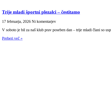
Trije mladi športni plezalci – čestitamo
17 februarja, 2026
Ni komentarjev
V soboto je bil za naš klub prav poseben dan – trije mladi člani so usp
Preberi več »