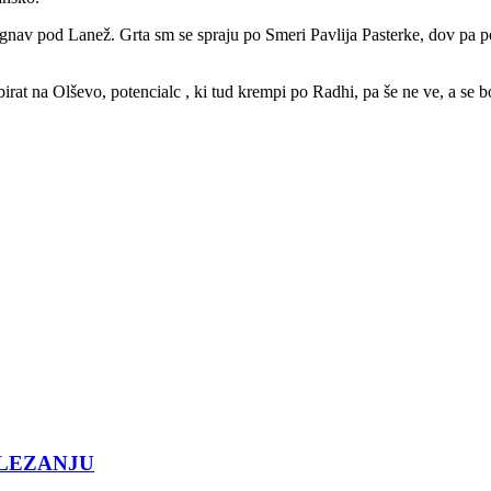
zagnav pod Lanež. Grta sm se spraju po Smeri Pavlija Pasterke, dov pa
irat na Olševo, potencialc , ki tud krempi po Radhi, pa še ne ve, a se bo
PLEZANJU