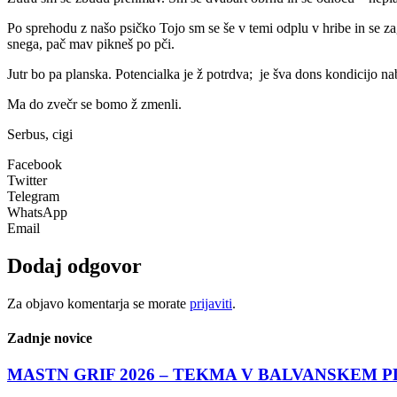
Po sprehodu z našo psičko Tojo sm se še v temi odplu v hribe in se 
snega, pač mav pikneš po pči.
Jutr bo pa planska. Potencialka je ž potrdva; je šva dons kondicijo nab
Ma do zvečr se bomo ž zmenli.
Serbus, cigi
Facebook
Twitter
Telegram
WhatsApp
Email
Dodaj odgovor
Za objavo komentarja se morate
prijaviti
.
Zadnje novice
MASTN GRIF 2026 – TEKMA V BALVANSKEM 