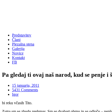
Predstavitev
Člani
Plezalna stena
Galerija
Novice
Kontakt
FB
Pa gledaj ti ovaj naš narod, kud se penje i 
15 januarja, 2011
5431 Comments
Igor
bi reku včasih Tito.
Zutra sm se zbudu prehmav. Sm se dvabart obrnu in se odloču – nepl