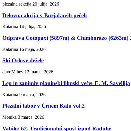
plezalna sekcija
20 julija, 2026
Delovna akcija v Burjakovih pečeh
Katarina
14 julija, 2026
Odprava Cotopaxi (5897m) & Chimborazo (6263m) 
Katarina
16 maja, 2026
Ski Orlove dežele
davoMihev
12 marca, 2026
Lep in zanimiv planinski filmski večer E. M. Savellija
Katarina
9 marca, 2026
Plezalni tabor v Črnem Kalu vol.2
Monika
3 marca, 2026
Vabilo: 62. Tradicionalni spust izpod Raduhe