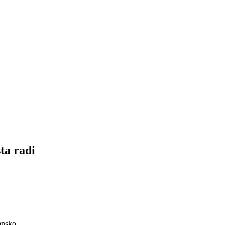
šta radi
ansko.