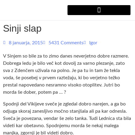
Sinji slap
8 januarja, 2015
5431 Comments
Igor
V Sinjem so bile za to zimo danes neverjetno dobre razmere.
Dobrega ledu je bilo več kot dovolj za varno plezanje, zato
sva z Zdenčem uživala na polno. Je pa tu in tam že tekla
voda, še posebej v prvem raztežaju, ki bo verjetno težko
prestal napovedano nesramno visoko otoplitev. Jutri bo
morda še dober, potem pa … ?
Spodnji del Vikijeve sveče je zgledal dobro narejen, a ga bo
odjuga skoraj zanesljivo močno stanjšala ali pa kar odnesla.
Sveča je povezana, vendar še zelo tanka. Tudi Lednica sta bila
videti kar obetavno. Spodnjemu morda še nekaj malega
manjka, zgornji je bil videti dobro.