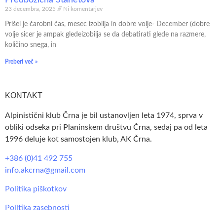
Predbožična Stanetova
23 decembra, 2025
Ni komentarjev
Prišel je čarobni čas, mesec izobilja in dobre volje- December (dobre
volje sicer je ampak gledeizobilja se da debatirati glede na razmere,
količino snega, in
Preberi več »
KONTAKT
Alpinistični klub Črna je bil ustanovljen leta 1974, sprva v
obliki odseka pri Planinskem društvu Črna, sedaj pa od leta
1996 deluje kot samostojen klub, AK Črna.
+386 (0)41 492 755
info.akcrna@gmail.com
Politika piškotkov
Politika zasebnosti